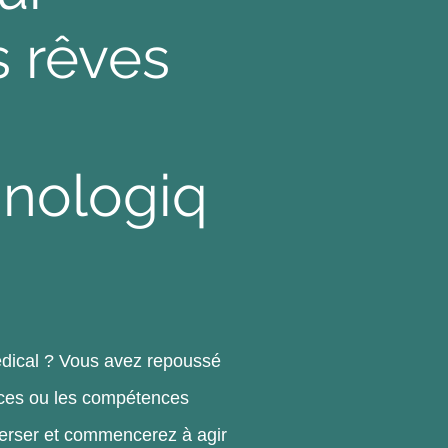
s rêves
nologiq
édical ? Vous avez repoussé
nces ou les compétences
iverser et commencerez à agir