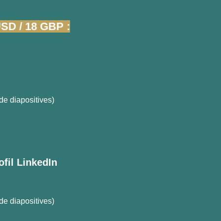
USD / 18 GBP :
de diapositives)
ofil LinkedIn
de diapositives)