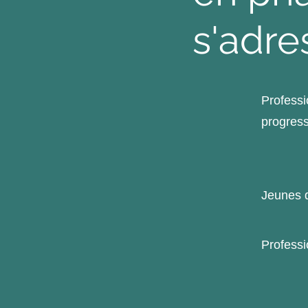
s'adre
Professi
progress
Jeunes d
Professi