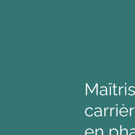
Maîtri
carriè
en pha