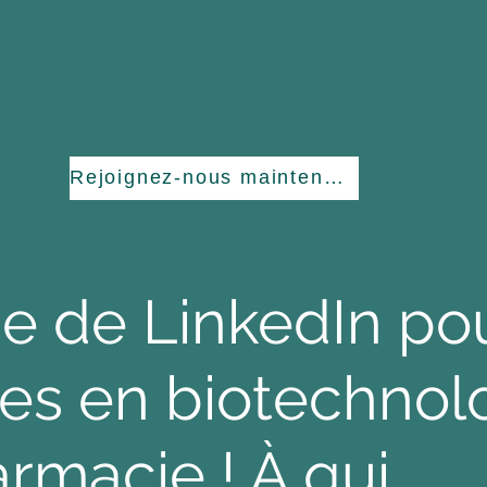
Rejoignez-nous maintenant
se de LinkedIn pou
res en biotechnol
rmacie ! À qui