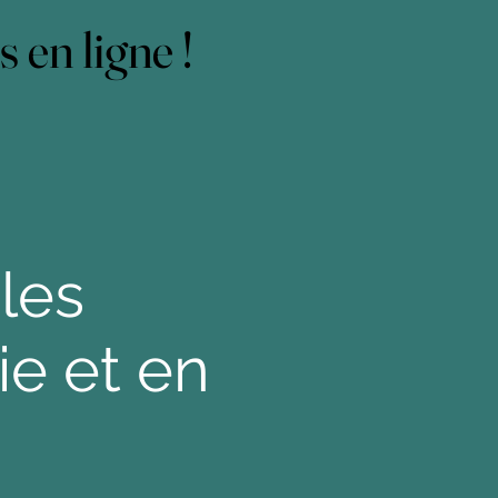
 en ligne !
 en ligne !
les
ie et en