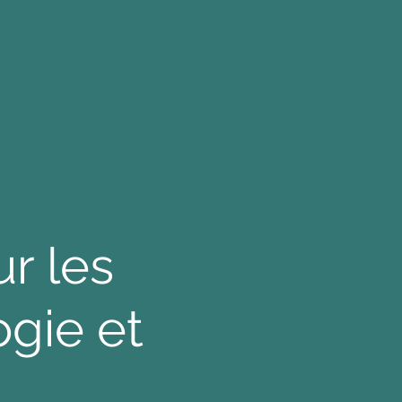
r les
ogie et