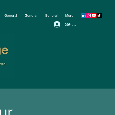
General
General
General
More
Se connecter
ur