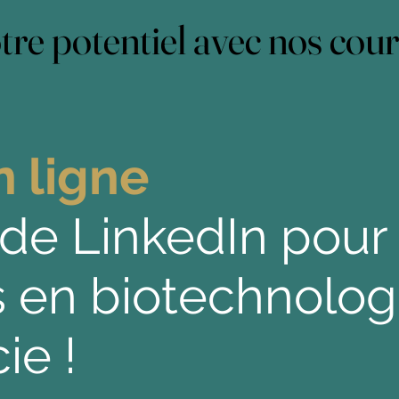
tre potentiel avec nos cours
tre potentiel avec nos cours
n ligne
 de LinkedIn pour 
s en biotechnolog
ie !