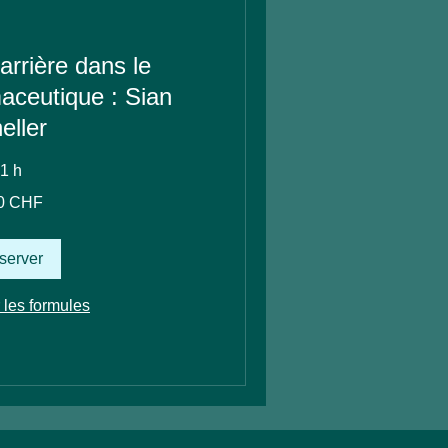
arrière dans le
aceutique : Sian
eller
1 h
0 CHF
server
 les formules