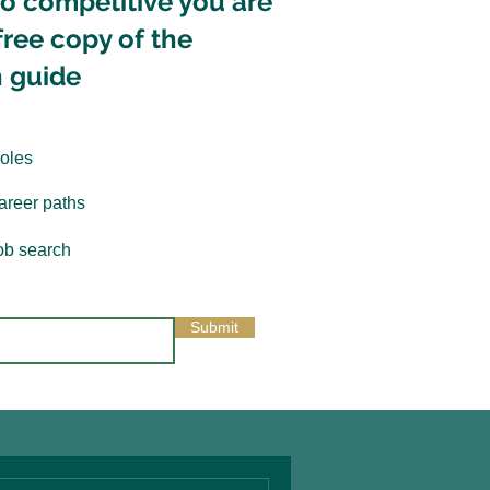
so competitive you are
free copy of the
h guide
roles
career paths
job search
Submit