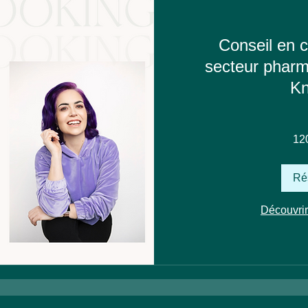
Conseil en c
secteur pharm
Kn
120
12
francs
suisses
Ré
Découvrir