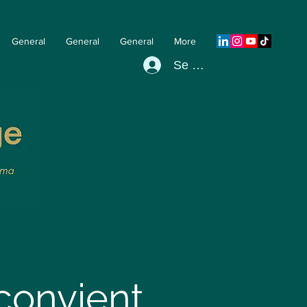
General
General
General
More
Se connecter
 convient